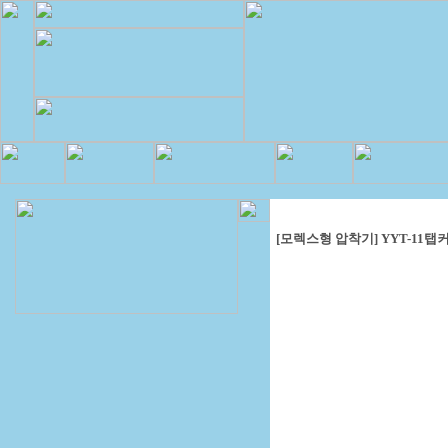
[모렉스형 압착기] YYT-11